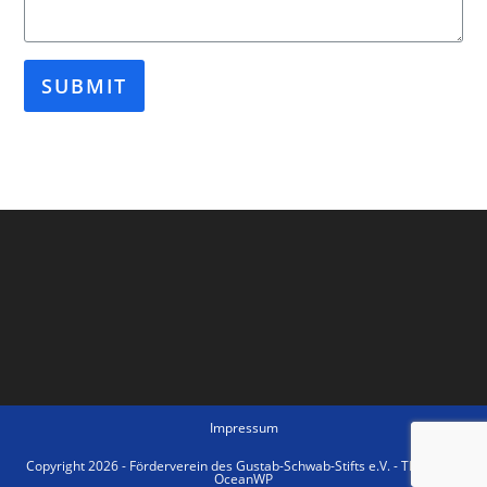
SUBMIT
Impressum
Copyright 2026 - Förderverein des Gustab-Schwab-Stifts e.V. - Theme by
OceanWP