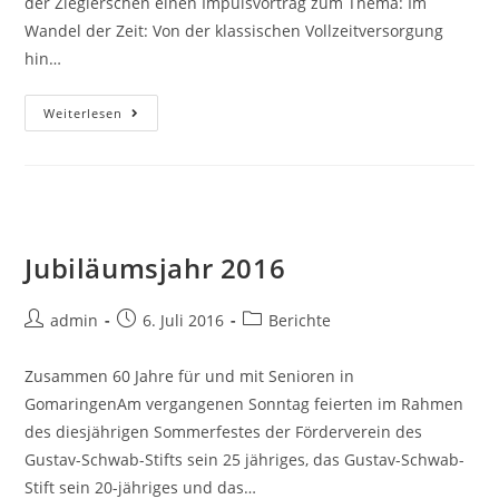
der Zieglerschen einen Impulsvortrag zum Thema: Im
Wandel der Zeit: Von der klassischen Vollzeitversorgung
hin…
Mitgliederversammlung
Weiterlesen
2019
Jubiläumsjahr 2016
Beitrags-
Beitrag
Beitrags-
admin
6. Juli 2016
Berichte
Autor:
veröffentlicht:
Kategorie:
Zusammen 60 Jahre für und mit Senioren in
GomaringenAm vergangenen Sonntag feierten im Rahmen
des diesjährigen Sommerfestes der Förderverein des
Gustav-Schwab-Stifts sein 25 jähriges, das Gustav-Schwab-
Stift sein 20-jähriges und das…